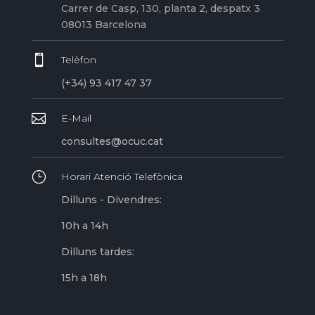
Carrer de Casp, 130, planta 2, despatx 3
08013 Barcelona

Telèfon
(+34) 93 417 47 37

E-Mail
consultes@ocuc.cat
}
Horari Atenció Telefònica
Dilluns - Divendres:
10h a 14h
Dilluns tardes:
15h a 18h