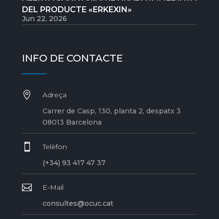
DEL PRODUCTE «ERKEXIN»
Jun 22, 2026
INFO DE CONTACTE

Adreça
Carrer de Casp, 130, planta 2, despatx 3
08013 Barcelona

Telèfon
(+34) 93 417 47 37

E-Mail
consultes@ocuc.cat