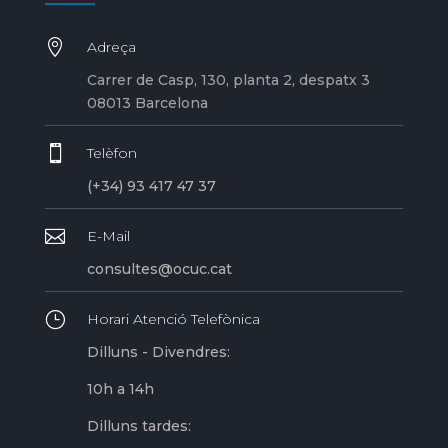

Adreça
Carrer de Casp, 130, planta 2, despatx 3
08013 Barcelona

Telèfon
(+34) 93 417 47 37

E-Mail
consultes@ocuc.cat
}
Horari Atenció Telefònica
Dilluns - Divendres:
10h a 14h
Dilluns tardes: