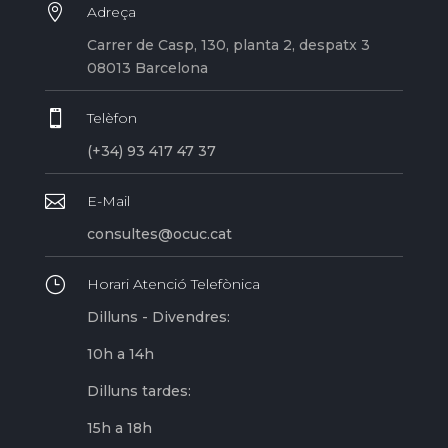

Adreça
Carrer de Casp, 130, planta 2, despatx 3
08013 Barcelona

Telèfon
(+34) 93 417 47 37

E-Mail
consultes@ocuc.cat
}
Horari Atenció Telefònica
Dilluns - Divendres:
10h a 14h
Dilluns tardes:
15h a 18h