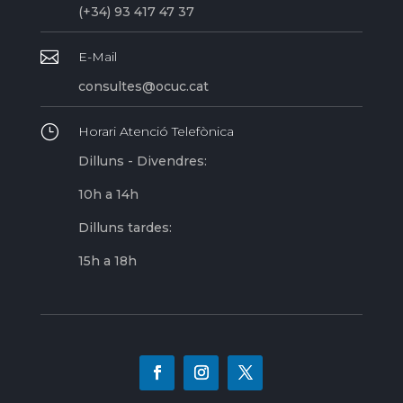
(+34) 93 417 47 37

E-Mail
consultes@ocuc.cat
}
Horari Atenció Telefònica
Dilluns - Divendres:
10h a 14h
Dilluns tardes:
15h a 18h