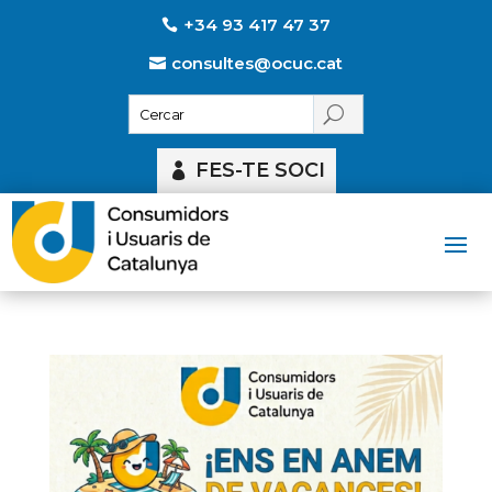
+34 93 417 47 37
consultes@ocuc.cat
FES-TE SOCI