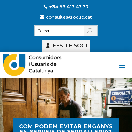
+34 93 417 47 37
consultes@ocuc.cat
FES-TE SOCI
COM PODEM EVITAR ENGANYS
EN SERVEIS DE SERRALLERIA?