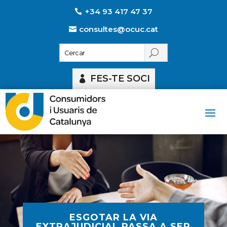
+34 93 417 47 37
consultes@ocuc.cat
FES-TE SOCI
ESGOTAR LA VIA
EXTRAJUDICIAL PASSA A SER