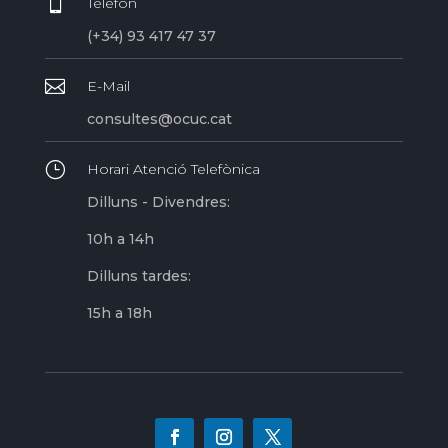

Telèfon
(+34) 93 417 47 37

E-Mail
consultes@ocuc.cat
}
Horari Atenció Telefònica
Dilluns - Divendres:
10h a 14h
Dilluns tardes:
15h a 18h