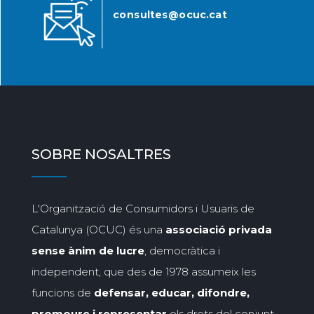
consultes@ocuc.cat
SOBRE NOSALTRES
L'Organització de Consumidors i Usuaris de
Catalunya (OCUC) és una
associació privada
sense ànim de lucre
, democràtica i
independent, que des de 1978 assumeix les
funcions de
defensar, educar, difondre,
promoure i representar
els drets del conjunt