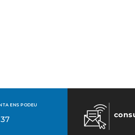
UNTA ENS PODEU
cons
 37