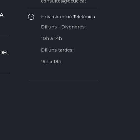
consultes@ocuc.cat
RA
}
Horari Atenció Telefònica
Dilluns - Divendres:
10h a 14h
Dilluns tardes:
DEL
15h a 18h