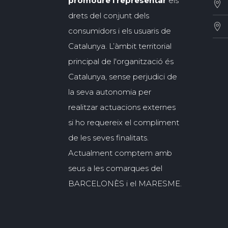
promoure i representar
els
drets del conjunt dels
consumidors i els usuaris de
Catalunya. L’àmbit territorial
principal de l'organització és
Catalunya, sense perjudici de
la seva autonomia per
realitzar actuacions externes
si ho requereix el compliment
de les seves finalitats.
Actualment comptem amb
seus a les comarques del
BARCELONÈS i el MARESME.