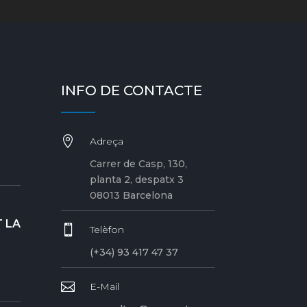
INFO DE CONTACTE

Adreça
Carrer de Casp, 130,
planta 2, despatx 3
08013 Barcelona
 LA

Telèfon
(+34) 93 417 47 37

E-Mail