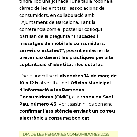
tindrà lloc una jornada i una taula rodona a
càrrec de les entitats i associacions de
consumidors, en col·laboració amb
l’Ajuntament de Barcelona. Tant la
conferència com el posterior col·loqui
partiran de la pregunta “
Trucades i
missatges de mòbil als consumidors:
serveis o estafes?
”, posant èmfasi en la
prevenció davant les pràctiques per a la
suplantació d’identitat i les estafes
.
L’acte tindrà lloc el
divendres 14 de març de
10 a 12 h
al vestíbul de l’
Oficina Municipal
d’Informació a les Persones
Consumidores (OMIC)
, a la
ronda de Sant
Pau, número 43
. Per assistir-hi, es demana
confirmar l’assistència enviant un correu
electrònic
a
consum@bcn.cat
.