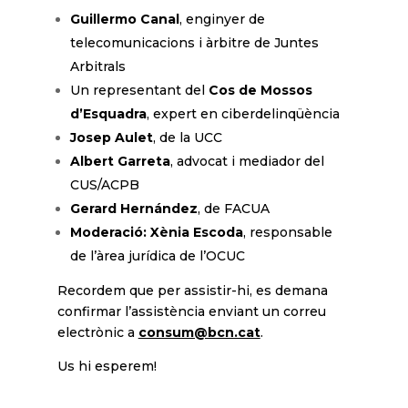
Guillermo Canal
, enginyer de
telecomunicacions i àrbitre de Juntes
Arbitrals
Un representant del
Cos de Mossos
d’Esquadra
, expert en ciberdelinqüència
Josep Aulet
, de la UCC
Albert Garreta
, advocat i mediador del
CUS/ACPB
Gerard Hernández
, de FACUA
Moderació: Xènia Escoda
, responsable
de l’àrea jurídica de l’OCUC
Recordem que per assistir-hi, es demana
confirmar l’assistència enviant un correu
electrònic a
consum@bcn.cat
.
Us hi esperem!