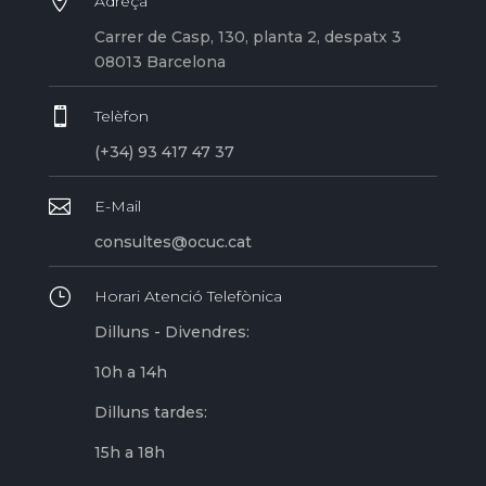

Adreça
Carrer de Casp, 130, planta 2, despatx 3
08013 Barcelona

Telèfon
(+34) 93 417 47 37

E-Mail
consultes@ocuc.cat
}
Horari Atenció Telefònica
Dilluns - Divendres:
10h a 14h
Dilluns tardes:
15h a 18h