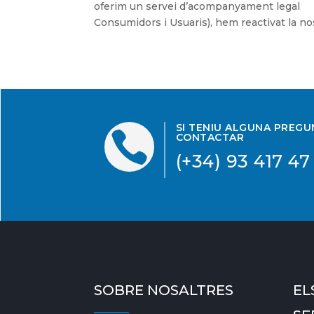
oferim un servei d’acompanyament legal 
Consumidors i Usuaris), hem reactivat la nost
SI TENIU ALGUNA PREG

CONTACTAR
(+34) 93 417 47
SOBRE NOSALTRES
EL