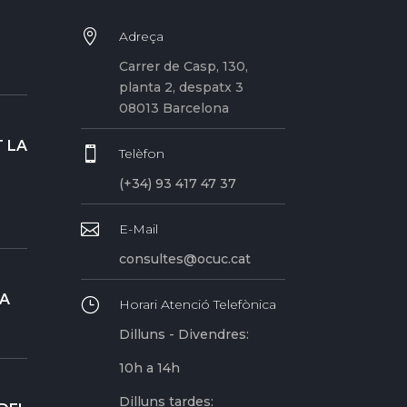

Adreça
Carrer de Casp, 130,
planta 2, despatx 3
08013 Barcelona
 LA

Telèfon
(+34) 93 417 47 37

E-Mail
consultes@ocuc.cat
RA
}
Horari Atenció Telefònica
Dilluns - Divendres:
10h a 14h
Dilluns tardes: