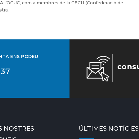
A l’OCUC, com a membres de la CECU (Confederació de
ra...
UNTA ENS PODEU
cons
 37
S NOSTRES
ÚLTIMES NOTÍCIES