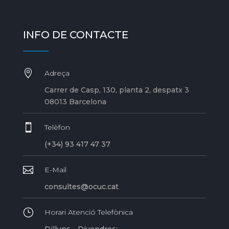
INFO DE CONTACTE

Adreça
Carrer de Casp, 130, planta 2, despatx 3
08013 Barcelona

Telèfon
(+34) 93 417 47 37

E-Mail
consultes@ocuc.cat
}
Horari Atenció Telefònica
Dilluns - Divendres: