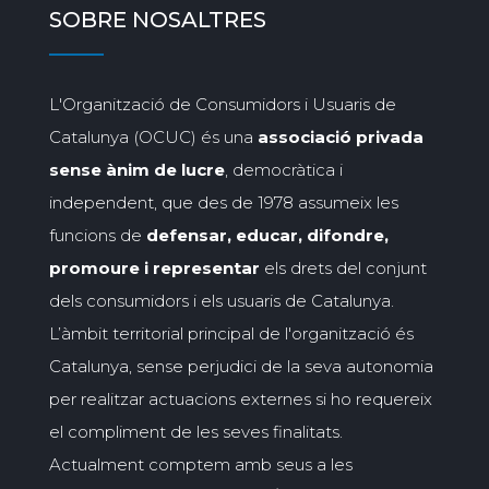
SOBRE NOSALTRES
L'Organització de Consumidors i Usuaris de
Catalunya (OCUC) és una
associació privada
sense ànim de lucre
, democràtica i
independent, que des de 1978 assumeix les
funcions de
defensar, educar, difondre,
promoure i representar
els drets del conjunt
dels consumidors i els usuaris de Catalunya.
L’àmbit territorial principal de l'organització és
Catalunya, sense perjudici de la seva autonomia
per realitzar actuacions externes si ho requereix
el compliment de les seves finalitats.
Actualment comptem amb seus a les