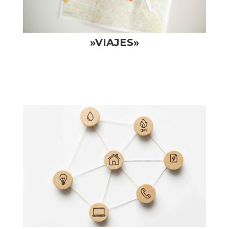
»VIAJES»
VER TEMAS >