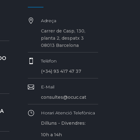

Adreça
Carrer de Casp, 130,
planta 2, despatx 3
08013 Barcelona
DO

Telèfon
(+34) 93 417 47 37

E-Mail
consultes@ocuc.cat
RA
}
Horari Atenció Telefònica
Dilluns - Divendres:
10h a 14h