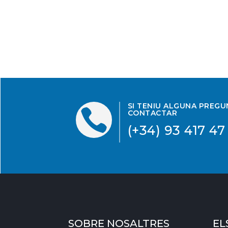
SI TENIU ALGUNA PREG

CONTACTAR
(+34) 93 417 47
SOBRE NOSALTRES
EL