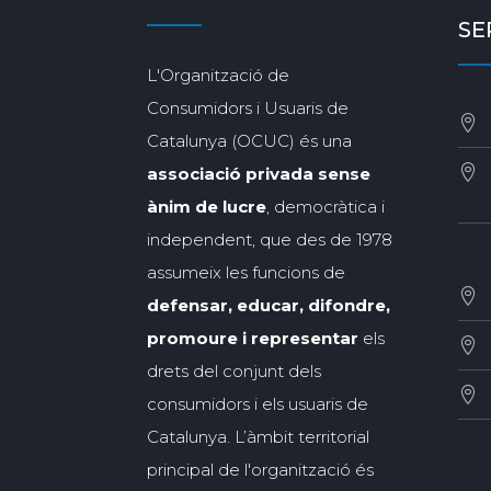
SE
L'Organització de
Consumidors i Usuaris de
Catalunya (OCUC) és una
associació privada sense
ànim de lucre
, democràtica i
independent, que des de 1978
assumeix les funcions de
defensar, educar, difondre,
promoure i representar
els
drets del conjunt dels
consumidors i els usuaris de
Catalunya. L’àmbit territorial
principal de l'organització és