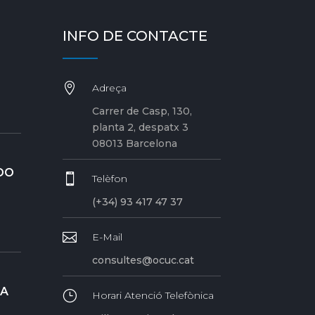
INFO DE CONTACTE

Adreça
Carrer de Casp, 130,
planta 2, despatx 3
08013 Barcelona
DO

Telèfon
(+34) 93 417 47 37

E-Mail
consultes@ocuc.cat
RA
}
Horari Atenció Telefònica