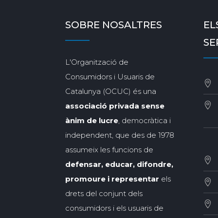
SOBRE NOSALTRES
EL
SE
L'Organització de
Consumidors i Usuaris de
Catalunya (OCUC) és una
associació privada sense
ànim de lucre
, democràtica i
independent, que des de 1978
assumeix les funcions de
defensar, educar, difondre,
promoure i representar
els
drets del conjunt dels
consumidors i els usuaris de