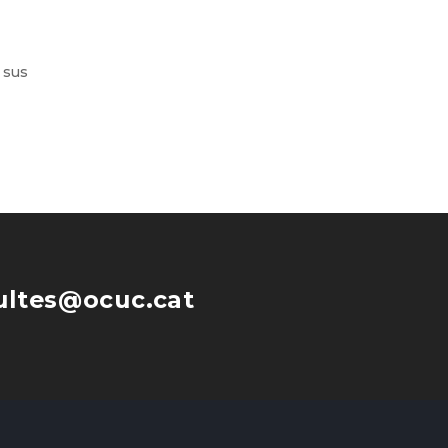
 sus
ultes@ocuc.cat