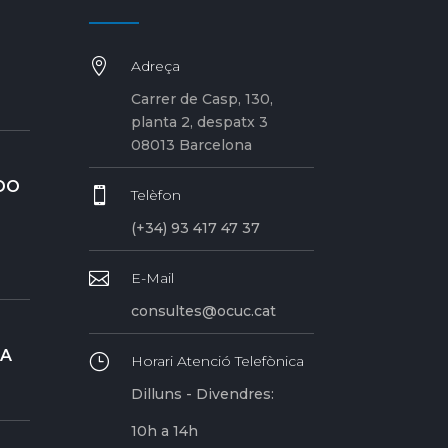

Adreça
Carrer de Casp, 130,
planta 2, despatx 3
08013 Barcelona
DO

Telèfon
(+34) 93 417 47 37

E-Mail
consultes@ocuc.cat
RA
}
Horari Atenció Telefònica
Dilluns - Divendres:
10h a 14h