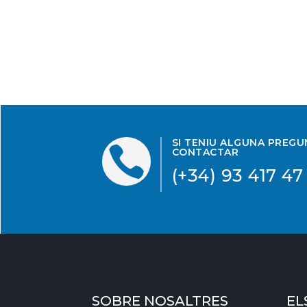
SI TENIU ALGUNA PREG

CONTACTAR
(+34) 93 417 47
SOBRE NOSALTRES
EL