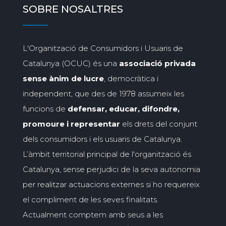
SOBRE NOSALTRES
L'Organització de Consumidors i Usuaris de
Catalunya (OCUC) és una
associació privada
sense ànim de lucre
, democràtica i
independent, que des de 1978 assumeix les
funcions de
defensar, educar, difondre,
promoure i representar
els drets del conjunt
dels consumidors i els usuaris de Catalunya.
L’àmbit territorial principal de l'organització és
Catalunya, sense perjudici de la seva autonomia
per realitzar actuacions externes si ho requereix
el compliment de les seves finalitats.
Actualment comptem amb seus a les