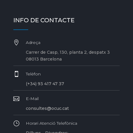
INFO DE CONTACTE

Adreça
Carrer de Casp, 130, planta 2, despatx 3
08013 Barcelona

Telèfon
(+34) 93 417 47 37

E-Mail
consultes@ocuc.cat
}
Horari Atenció Telefònica
Dilluns - Divendres: