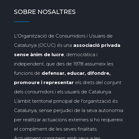
SOBRE NOSALTRES
L'Organització de Consumidors i Usuaris de
Catalunya (OCUC) és una
associació privada
sense ànim de lucre
, democràtica i
independent, que des de 1978 assumeix les
funcions de
defensar, educar, difondre,
promoure i representar
els drets del conjunt
dels consumidors i els usuaris de Catalunya.
L’àmbit territorial principal de l'organització és
Catalunya, sense perjudici de la seva autonomia
per realitzar actuacions externes si ho requereix
el compliment de les seves finalitats.
Actualment comptem amb seus a les