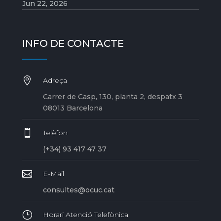
Jun 22, 2026
INFO DE CONTACTE

Adreça
Carrer de Casp, 130, planta 2, despatx 3
08013 Barcelona

Telèfon
(+34) 93 417 47 37

E-Mail
consultes@ocuc.cat
}
Horari Atenció Telefònica