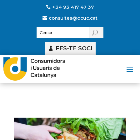
+34 93 417 47 37
consultes@ocuc.cat
FES-TE SOCI