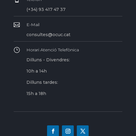
(+34) 93 417 47 37

E-Mail
consultes@ocuc.cat
}
Horari Atenció Telefònica
Dilluns - Divendres:
10h a 14h
Dilluns tardes:
15h a 18h