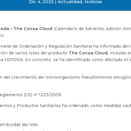
Dic 4, 2025
Actualidad
,
Noticias
oda – The Cocoa Cloud
(Calendario de Adviento, edición limi
ón.
eneral de Ordenación y Regulación Sanitaria ha informado del
ción de varios lotes del producto
The Cocoa Cloud
, incluido e
ca YEPODA. En concreto, se ha identificado como afectado el l
ión del crecimiento del microorganismo
Pseudomonas aerugin
 Reglamento (CE) nº 1223/2009.
entos y Productos Sanitarios ha ordenado, como medidas caut
tribuidas del lote.