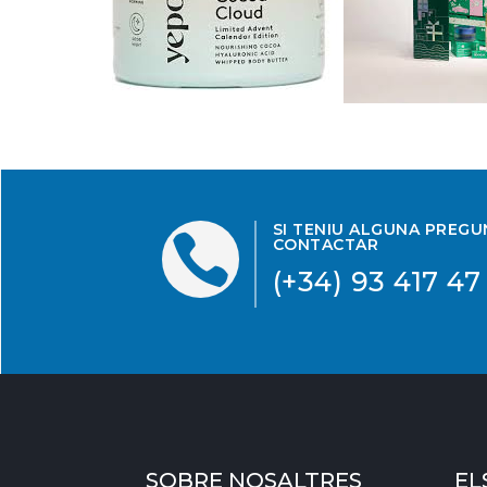
SI TENIU ALGUNA PREG

CONTACTAR
(+34) 93 417 47
SOBRE NOSALTRES
EL