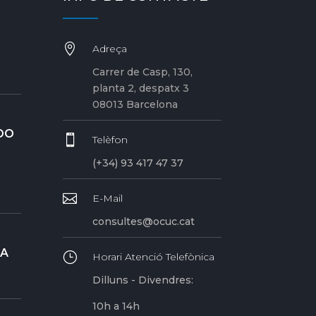

Adreça
Carrer de Casp, 130,
planta 2, despatx 3
08013 Barcelona
DO

Telèfon
(+34) 93 417 47 37

E-Mail
consultes@ocuc.cat
RA
}
Horari Atenció Telefònica
Dilluns - Divendres:
10h a 14h