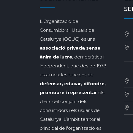
SE
L'Organització de
Consumidors i Usuaris de
Catalunya (OCUC) és una
associació privada sense
ànim de lucre
, democràtica i
independent, que des de 1978
assumeix les funcions de
defensar, educar, difondre,
promoure i representar
els
drets del conjunt dels
consumidors i els usuaris de
Catalunya. L’àmbit territorial
principal de l'organització és