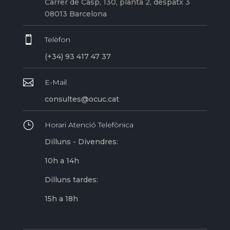
Carrer de Casp, 130, planta 2, despatx 3
08013 Barcelona

Telèfon
(+34) 93 417 47 37

E-Mail
consultes@ocuc.cat
}
Horari Atenció Telefònica
Dilluns - Divendres:
10h a 14h
Dilluns tardes:
15h a 18h