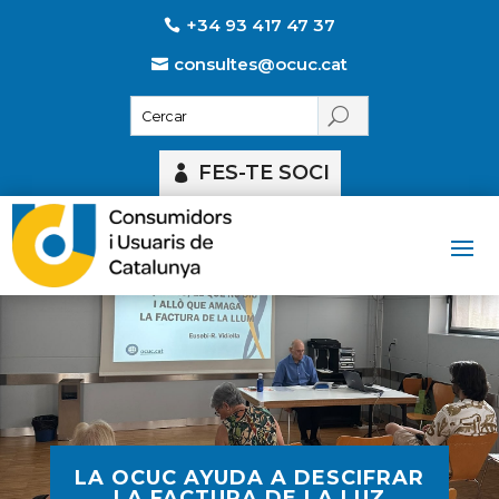
+34 93 417 47 37
consultes@ocuc.cat
FES-TE SOCI
LA OCUC AYUDA A DESCIFRAR
LA FACTURA DE LA LUZ