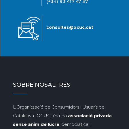
(+34) 93 417 47 37
consultes@ocuc.cat
SOBRE NOSALTRES
L'Organització de Consumidors i Usuaris de
Catalunya (OCUC) és una
associació privada
sense ànim de lucre
, democràtica i