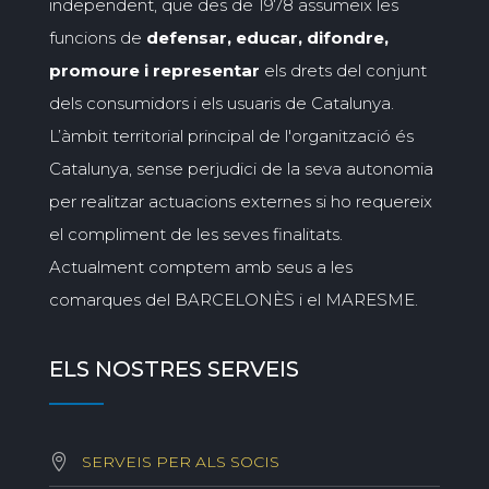
independent, que des de 1978 assumeix les
funcions de
defensar, educar, difondre,
promoure i representar
els drets del conjunt
dels consumidors i els usuaris de Catalunya.
L’àmbit territorial principal de l'organització és
Catalunya, sense perjudici de la seva autonomia
per realitzar actuacions externes si ho requereix
el compliment de les seves finalitats.
Actualment comptem amb seus a les
comarques del BARCELONÈS i el MARESME.
ELS NOSTRES SERVEIS
SERVEIS PER ALS SOCIS