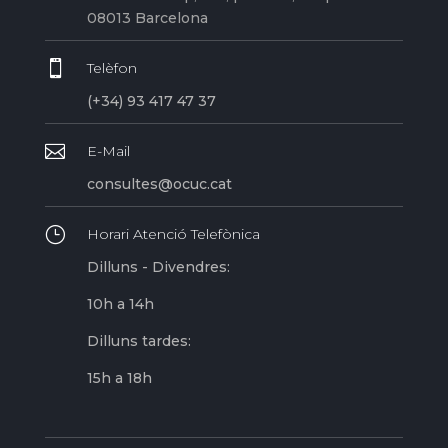
08013 Barcelona

Telèfon
(+34) 93 417 47 37

E-Mail
consultes@ocuc.cat
}
Horari Atenció Telefònica
Dilluns - Divendres:
10h a 14h
Dilluns tardes:
15h a 18h