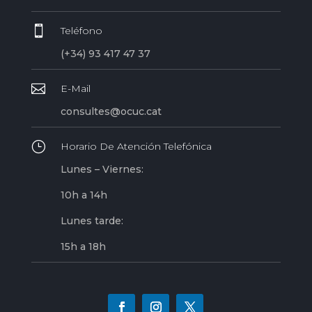

Teléfono
(+34) 93 417 47 37

E-Mail
consultes@ocuc.cat
}
Horario De Atención Telefónica
Lunes – Viernes:
10h a 14h
Lunes tarde:
15h a 18h