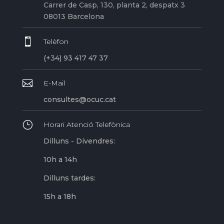
Carrer de Casp, 130, planta 2, despatx 3
08013 Barcelona

Telèfon
(+34) 93 417 47 37

E-Mail
consultes@ocuc.cat
}
Horari Atenció Telefònica
Dilluns - Divendres:
10h a 14h
Dilluns tardes:
15h a 18h