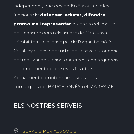
independent, que des de 1978 assumeix les
funcions de
defensar, educar, difondre,
promoure i representar
els drets del conjunt
dels consumidors i els usuaris de Catalunya.
L’àmbit territorial principal de l'organització és
Catalunya, sense perjudici de la seva autonomia
per realitzar actuacions externes si ho requereix
el compliment de les seves finalitats.
Actualment comptem amb seus a les
comarques del BARCELONÈS i el MARESME.
ELS NOSTRES SERVEIS
SERVEIS PER ALS SOCIS