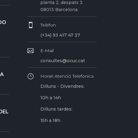
planta 2, despatx 3
08013 Barcelona
DO

Telèfon
(+34) 93 417 47 37

E-Mail
consultes@ocuc.cat
RA
}
Horari Atenció Telefònica
Dilluns - Divendres:
10h a 14h
Dilluns tardes:
DEL
15h a 18h