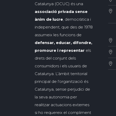
Catalunya (OCUC) és una
associació privada sense
ànim de lucre
, democràtica i
independent, que des de 1978
assumeix les funcions de
defensar, educar, difondre,
promoure i representar
els
drets del conjunt dels
consumidors i els usuaris de
Catalunya. L’àmbit territorial
principal de l'organització és
Catalunya, sense perjudici de
la seva autonomia per
realitzar actuacions externes
si ho requereix el compliment