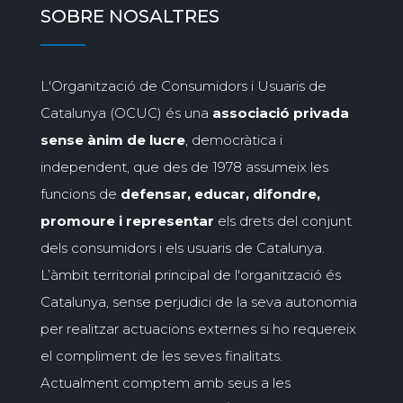
SOBRE NOSALTRES
L'Organització de Consumidors i Usuaris de
Catalunya (OCUC) és una
associació privada
sense ànim de lucre
, democràtica i
independent, que des de 1978 assumeix les
funcions de
defensar, educar, difondre,
promoure i representar
els drets del conjunt
dels consumidors i els usuaris de Catalunya.
L’àmbit territorial principal de l'organització és
Catalunya, sense perjudici de la seva autonomia
per realitzar actuacions externes si ho requereix
el compliment de les seves finalitats.
Actualment comptem amb seus a les