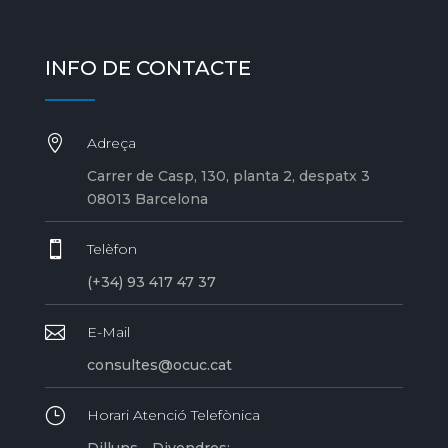
INFO DE CONTACTE

Adreça
Carrer de Casp, 130, planta 2, despatx 3
08013 Barcelona

Telèfon
(+34) 93 417 47 37

E-Mail
consultes@ocuc.cat
}
Horari Atenció Telefònica
Dilluns - Divendres: