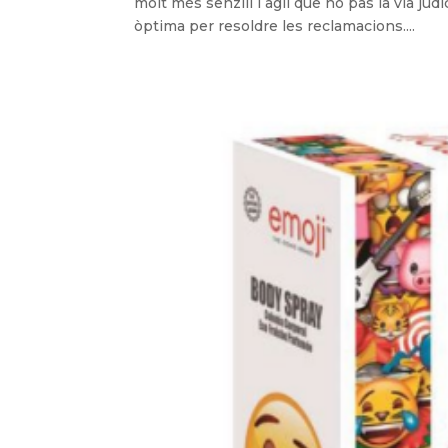
molt més senzill i àgil que no pas la via judi
òptima per resoldre les reclamacions....