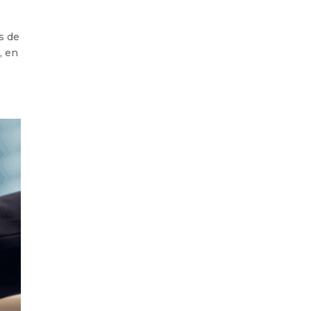
s de
, en