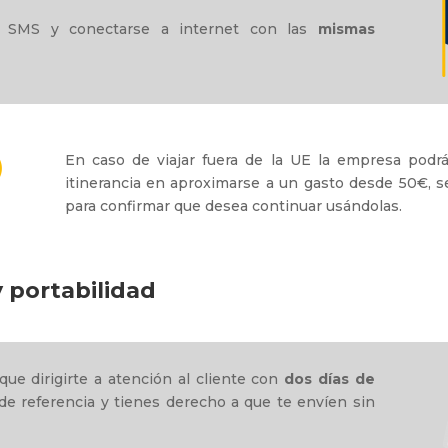
 SMS y conectarse a internet con las
mismas
En caso de viajar fuera de la UE la empresa pod
itinerancia en aproximarse a un gasto desde 50€, 
para confirmar que desea continuar usándolas.
y portabilidad
 que dirigirte a atención al cliente con
dos días de
de referencia y tienes derecho a que te envíen sin