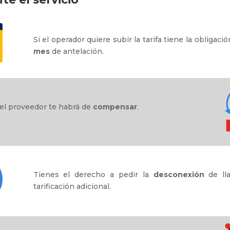
Si el operador quiere subir la tarifa tiene la obligaci
mes
de antelación.
 el proveedor te habrá de
compensar
.
Tienes el derecho a pedir la
desconexión
de lla
tarificación adicional.