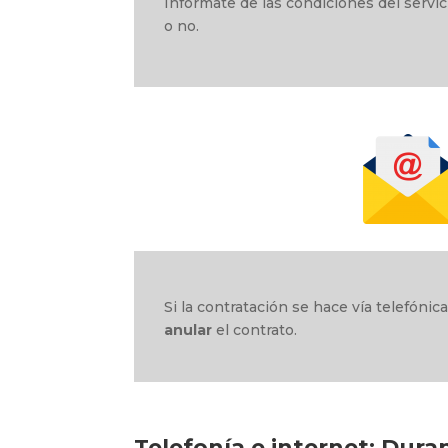
Infórmate de las condiciones del servi
o no.
Si la contratación se hace vía telefónic
anular
el contrato.
Telefonía e internet:
Duran