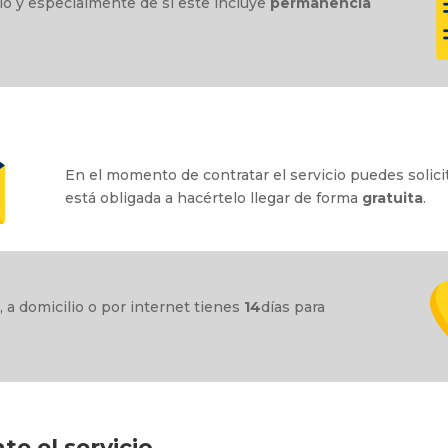
cio y especialmente de si este incluye
permanencia
En el momento de contratar el servicio puedes solici
está obligada a hacértelo llegar de forma
gratuita
.
a, a domicilio o por internet tienes
14
días para
te el servicio