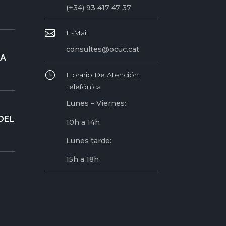
(+34) 93 417 47 37

E-Mail
consultes@ocuc.cat
RA
}
Horario De Atención
Telefónica
Lunes – Viernes:
DEL
10h a 14h
Lunes tarde:
15h a 18h