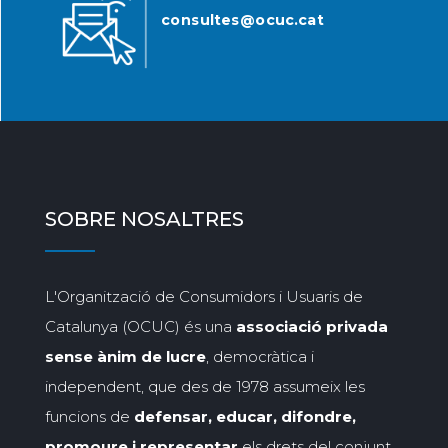
consultes@ocuc.cat
SOBRE NOSALTRES
L'Organització de Consumidors i Usuaris de
Catalunya (OCUC) és una
associació privada
sense ànim de lucre
, democràtica i
independent, que des de 1978 assumeix les
funcions de
defensar, educar, difondre,
promoure i representar
els drets del conjunt