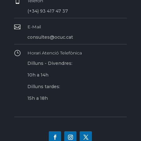

Telèfon
(+34) 93 417 47 37

E-Mail
consultes@ocuc.cat
}
Horari Atenció Telefònica
Dilluns - Divendres:
10h a 14h
Dilluns tardes:
15h a 18h