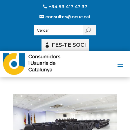
+34 93 417 47 37
consultes@ocuc.cat
FES-TE SOCI