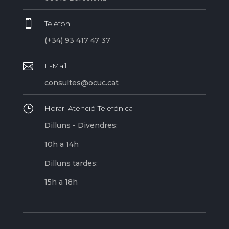

Telèfon
(+34) 93 417 47 37

E-Mail
consultes@ocuc.cat
}
Horari Atenció Telefònica
Dilluns - Divendres:
10h a 14h
Dilluns tardes:
15h a 18h