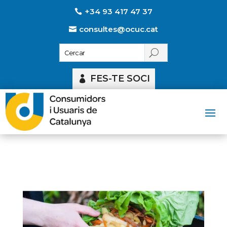
+34 93 417 47 37
consultes@ocuc.cat
FES-TE SOCI