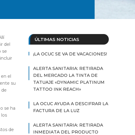
llí
ÚLTIMAS NOTICIAS
r del
o se
¡LA OCUC SE VA DE VACACIONES!
ncluir
ALERTA SANITARIA: RETIRADA
DEL MERCADO LA TINTA DE
 en el
TATUAJE «DYNAMIC PLATINUM
mente su
TATTOO INK REACH»
a de
LA OCUC AYUDA A DESCIFRAR LA
no se ha
FACTURA DE LA LUZ
 los
ALERTA SANITARIA: RETIRADA
astos de
INMEDIATA DEL PRODUCTO