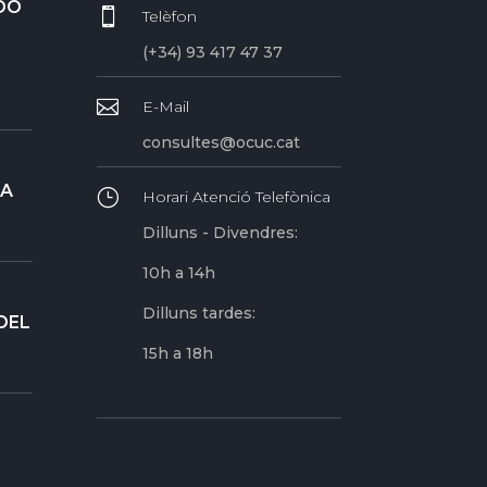
DO

Telèfon
(+34) 93 417 47 37

E-Mail
consultes@ocuc.cat
RA
}
Horari Atenció Telefònica
Dilluns - Divendres:
10h a 14h
Dilluns tardes:
DEL
15h a 18h