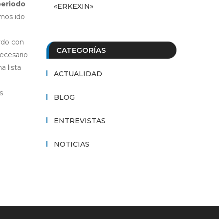
periodo
«ERKEXIN»
amos ido
rdo con
CATEGORÍAS
necesario
a lista
ACTUALIDAD
s
BLOG
ENTREVISTAS
NOTICIAS