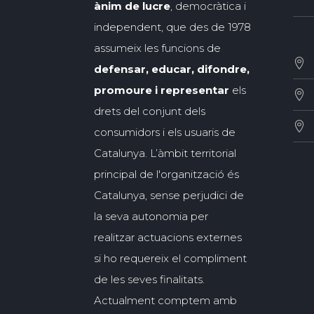
ànim de lucre
, democràtica i
independent, que des de 1978
assumeix les funcions de
defensar, educar, difondre,
promoure i representar
els
drets del conjunt dels
consumidors i els usuaris de
Catalunya. L’àmbit territorial
principal de l'organització és
Catalunya, sense perjudici de
la seva autonomia per
realitzar actuacions externes
si ho requereix el compliment
de les seves finalitats.
Actualment comptem amb