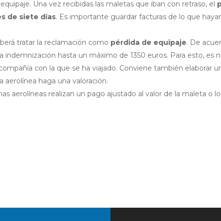
equipaje. Una vez recibidas las maletas que iban con retraso, el
s de siete días
. Es importante guardar facturas de lo que hay
eberá tratar la reclamación como
pérdida de equipaje
. De acue
una indemnización hasta un máximo de 1350 euros. Para esto, es 
 compañía con la que se ha viajado. Conviene también elaborar un
la aerolínea haga una valoración.
s aerolíneas realizan un pago ajustado al valor de la maleta o lo