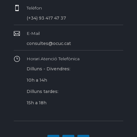

Telèfon
(+34) 93 417 47 37

E-Mail
consultes@ocuc.cat
}
Horari Atenció Telefònica
Dilluns - Divendres:
10h a 14h
Dilluns tardes:
15h a 18h