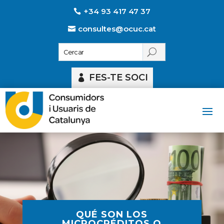
+34 93 417 47 37
consultes@ocuc.cat
FES-TE SOCI
QUÉ SON LOS
MICROCRÉDITOS O