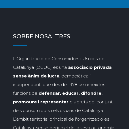
SOBRE NOSALTRES
L'Organització de Consumidors i Usuaris de
Catalunya (OCUC) és una
associació privada
sense ànim de lucre
, democràtica i
independent, que des de 1978 assumeix les
funcions de
defensar, educar, difondre,
promoure i representar
els drets del conjunt
dels consumidors i els usuaris de Catalunya.
L’àmbit territorial principal de l'organització és
Catalunya, sense perjudici de la seva autonomia