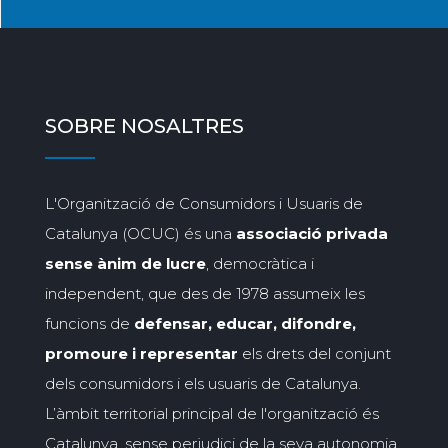
SOBRE NOSALTRES
L'Organització de Consumidors i Usuaris de
Catalunya (OCUC) és una
associació privada
sense ànim de lucre
, democràtica i
independent, que des de 1978 assumeix les
funcions de
defensar, educar, difondre,
promoure i representar
els drets del conjunt
dels consumidors i els usuaris de Catalunya.
L’àmbit territorial principal de l'organització és
Catalunya, sense perjudici de la seva autonomia