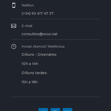

Telèfon
(+34) 93 417 47 37

E-Mail
consultes@ocuc.cat
}
Horari Atenció Telefònica
Dilluns - Divendres:
10h a 14h
Dilluns tardes:
15h a 18h