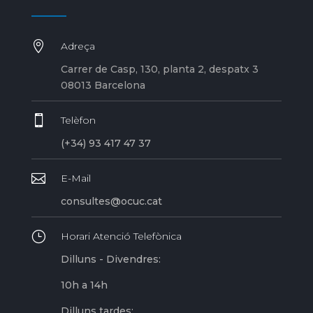

Adreça
Carrer de Casp, 130, planta 2, despatx 3
08013 Barcelona

Telèfon
(+34) 93 417 47 37

E-Mail
consultes@ocuc.cat
}
Horari Atenció Telefònica
Dilluns - Divendres:
10h a 14h
Dilluns tardes: