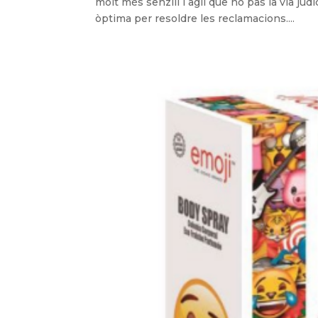
molt més senzill i àgil que no pas la via judi
òptima per resoldre les reclamacions....