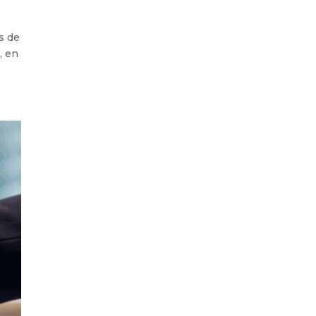
s de
, en