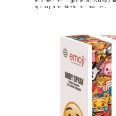
molt més senzill i àgil que no pas la via judi
òptima per resoldre les reclamacions....