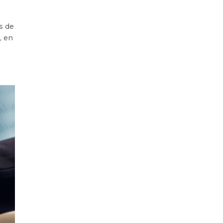
s de
, en