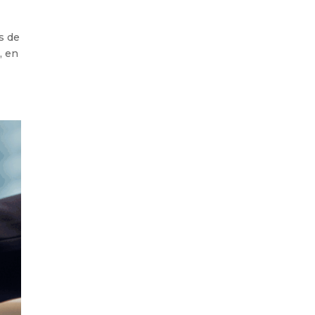
s de
, en