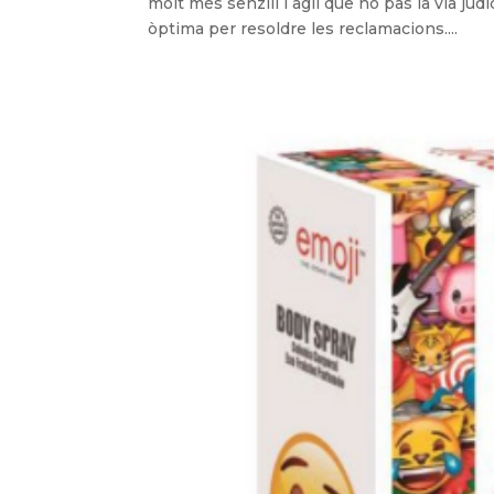
molt més senzill i àgil que no pas la via judi
òptima per resoldre les reclamacions....