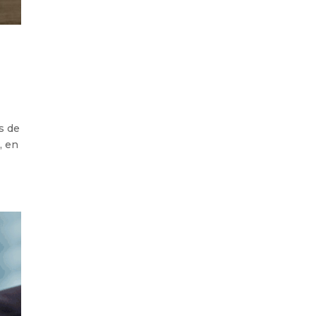
s de
, en