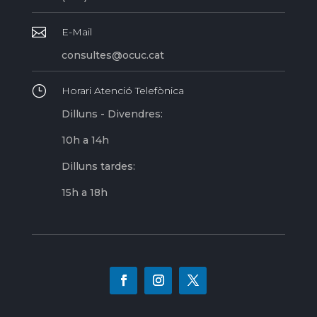

E-Mail
consultes@ocuc.cat
}
Horari Atenció Telefònica
Dilluns - Divendres:
10h a 14h
Dilluns tardes:
15h a 18h