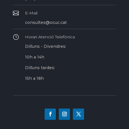

E-Mail
consultes@ocuc.cat
}
Horari Atenció Telefònica
Dilluns - Divendres:
10h a 14h
Dilluns tardes:
15h a 18h